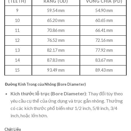
(TEETH)
RĂNG (OD)
VÒNG CHIA (PD)
9
59.54 mm
54.90 mm
10
65.20 mm
60.65 mm
11
70.86 mm
66.41 mm
12
76.52 mm
72.16 mm
13
82.17 mm
77.92 mm
14
87.83 mm
83.67 mm
15
93.49 mm
89.43 mm
Đường Kính Trong của Nhông (Bore Diameter)
Kích thước lỗ trục (Bore Diameter)
: Thay đổi tùy theo
yêu cầu cụ thể của ứng dụng và trục gắn nhông. Thường
có các kích thước phổ biến như 1/2 inch, 5/8 inch, 3/4
inch, hoặc lớn hơn.
Chất Liệu