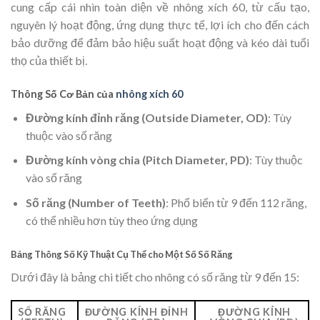
cung cấp cái nhìn toàn diện về nhông xích 60, từ cấu tạo,
nguyên lý hoạt động, ứng dụng thực tế, lợi ích cho đến cách
bảo dưỡng để đảm bảo hiệu suất hoạt động và kéo dài tuổi
thọ của thiết bị.
Thông Số Cơ Bản của
nhông xích 60
Đường kính đỉnh răng (Outside Diameter, OD)
: Tùy
thuộc vào số răng
Đường kính vòng chia (Pitch Diameter, PD)
: Tùy thuộc
vào số răng
Số răng (Number of Teeth)
: Phổ biến từ 9 đến 112 răng,
có thể nhiều hơn tùy theo ứng dụng
Bảng Thông Số Kỹ Thuật Cụ Thể cho Một Số Số Răng
Dưới đây là bảng chi tiết cho nhông có số răng từ 9 đến 15:
SỐ RĂNG
ĐƯỜNG KÍNH ĐỈNH
ĐƯỜNG KÍNH