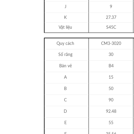
J
9
K
27.37
Vật liệu
S45C
Quy cách
CM3-3020
Số răng
30
Bản vẽ
B4
A
15
B
50
C
90
D
92.48
E
55