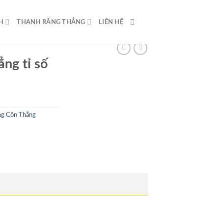
H
THANH RĂNG THẲNG
LIÊN HỆ
ng tỉ số
ng Côn Thẳng