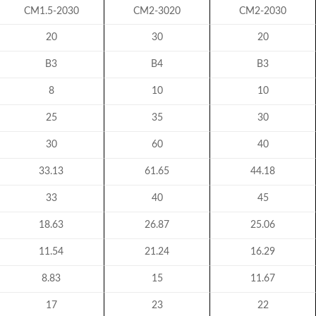
CM1.5-2030
CM2-3020
CM2-2030
20
30
20
B3
B4
B3
8
10
10
25
35
30
30
60
40
33.13
61.65
44.18
33
40
45
18.63
26.87
25.06
11.54
21.24
16.29
8.83
15
11.67
17
23
22