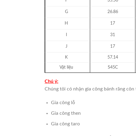
F
35.56
G
26.86
H
17
I
31
J
17
K
57.14
Vật liệu
S45C
Chú ý:
Chúng tôi có nhận gia công bánh răng côn 
Gia công lỗ
Gia công then
Gia công taro