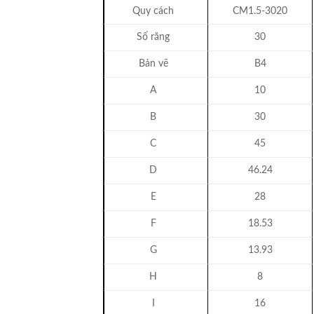
Quy cách
CM1.5-3020
Số răng
30
Bản vẽ
B4
A
10
B
30
C
45
D
46.24
E
28
F
18.53
G
13.93
H
8
I
16