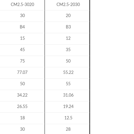
CM2.5-3020
CM2.5-2030
30
20
B4
B3
15
12
45
35
75
50
77.07
55.22
50
55
34.22
31.06
26.55
19.24
18
12.5
30
28