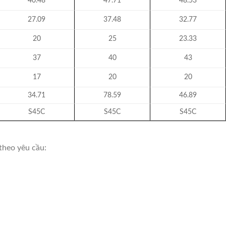
40.48
47.71
48.53
27.09
37.48
32.77
20
25
23.33
37
40
43
17
20
20
34.71
78.59
46.89
S45C
S45C
S45C
theo yêu cầu: