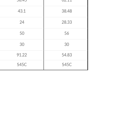
58.45
62.11
43.1
38.48
24
28.33
50
56
30
30
91.22
54.83
S45C
S45C