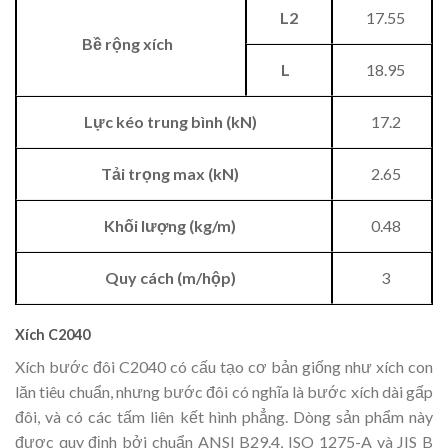
L2
17.55
Bề rộng xích
L
18.95
Lực kéo trung bình (kN)
17.2
Tải trọng max (kN)
2.65
Khối lượng (kg/m)
0.48
Quy cách (m/hộp)
3
Xích C2040
Xích bước đôi C2040 có cấu tạo cơ bản giống như xích con
lăn tiêu chuẩn, nhưng bước đôi có nghĩa là bước xích dài gấp
đôi, và có các tấm liên kết hình phẳng. Dòng sản phẩm này
được quy định bởi chuẩn
ANSI
B29.4,
ISO
1275-A và
JIS
B