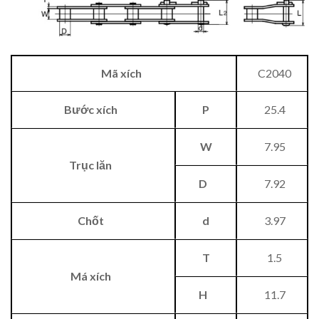
Mã xích
C2040
Bước xích
P
25.4
W
7.95
Trục lăn
D
7.92
Chốt
d
3.97
T
1.5
Má xích
H
11.7