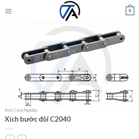
Skip
0
to
content
Xích Công Nghiệp
Xích bước đôi C2040